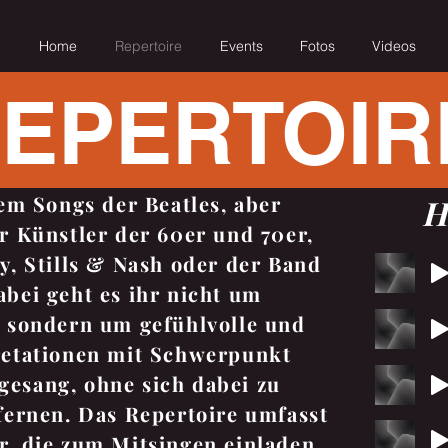
Home
Repertoire
Events
Fotos
Videos
EPERTOIR
lem Songs der Beatles, aber
H
r Künstler der 60er und 70er,
y, Stills & Nash oder der Band
bei geht es ihr nicht um
, sondern um gefühlvolle und
retationen mit Schwerpunkt
esang, ohne sich dabei zu
fernen. Das Repertoire umfasst
r, die zum Mitsingen einladen,