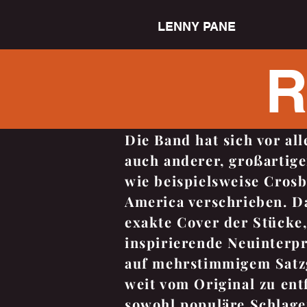
LENNY PANE
R
Die Band hat sich vor al
auch anderer, großartige
wie beispielsweise Crosb
America verschrieben. Da
exakte Cover der Stücke
inspirierende Neuinterp
auf mehrstimmigem Satzg
weit vom Original zu ent
sowohl populäre Schlage