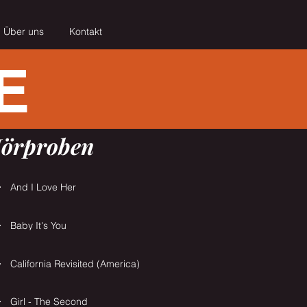
Über uns
Kontakt
E
örproben
And I Love Her
Baby It's You
California Revisited (America)
Girl - The Second